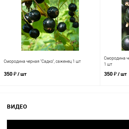
Смородина ч
Смородина черная "Садко", саженец 1 шт
1 шт
350 ₽
350 ₽
/ шт
/ шт
В корзину
ВИДЕО
Купить в 1 клик
Сравнение
Купить в 1
В избранное
В наличии
В избранно