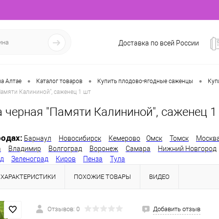
Доставка по всей России
•
•
•
а Алтае
Каталог товаров
Купить плодово-ягодные саженцы
Куп
амяти Калининой", саженец 1 шт
 черная "Памяти Калининой", саженец 1
одах:
Барнаул
Новосибирск
Кемерово
Омск
Томск
Москв
а
Владимир
Волгоград
Воронеж
Самара
Нижний Новгород
од
Зеленоград
Киров
Пенза
Тула
ХАРАКТЕРИСТИКИ
ПОХОЖИЕ ТОВАРЫ
ВИДЕО
Отзывов: 0
Добавить отзыв