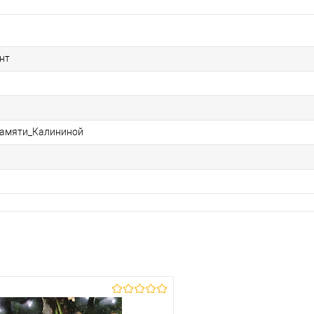
нт
амяти_Калининой