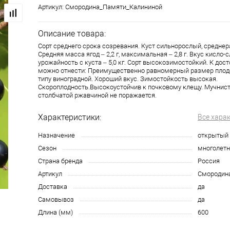
Артикул:
Смородина_Памяти_Калининой
Описание товара:
Сорт среднего срока созревания. Куст сильнорослый, средне
Средняя масса ягод – 2,2 г, максимальная – 2,8 г. Вкус кисло-
урожайность с куста – 5,0 кг. Сорт высокозимостойкий. К дос
можно отнести: Преимущественно равномерный размер плодов
типу виноградной. Хороший вкус. Зимостойкость высокая.
Скороплодность.Высокоустойчив к почковому клещу. Мучнист
столбчатой ржавчиной не поражается.
Характеристики:
Все хара
Назначение
открытый 
Сезон
многолетн
Страна бренда
Россия
Артикул
Смородин
Доставка
да
Самовывоз
да
Длина (мм)
600