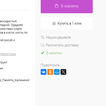
В корзину
раскидистый.
Купить в 1 клик
сладкий. Средняя
тоинствам сорта
 в кисти, кисть по
Нашли дешевле
ой росой и
Рассчитать доставку
В наличии
ктеристики
грунт
Поделиться
ик
а_Памяти_Калининой