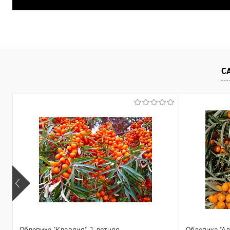
С
Облепиха "Клавдия", 1-летняя
Облепиха "Ал