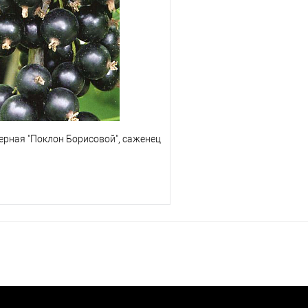
ерная "Поклон Борисовой", саженец
В корзину
 клик
Сравнение
е
В наличии