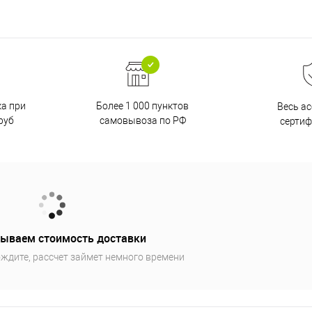
ка при
Более 1 000 пунктов
Весь а
руб
самовывоза по РФ
серти
ываем стоимость доставки
ждите, рассчет займет немного времени