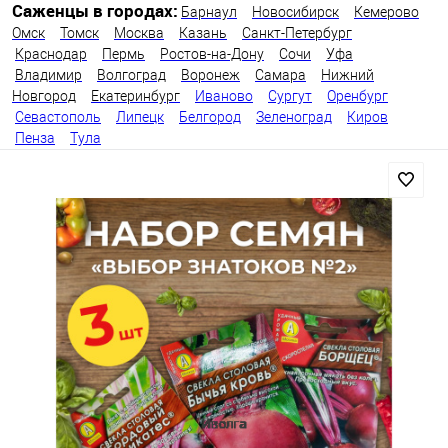
Саженцы в городах:
Барнаул
Новосибирск
Кемерово
Омск
Томск
Москва
Казань
Санкт-Петербург
Краснодар
Пермь
Ростов-на-Дону
Сочи
Уфа
Владимир
Волгоград
Воронеж
Самара
Нижний
Новгород
Екатеринбург
Иваново
Сургут
Оренбург
Севастополь
Липецк
Белгород
Зеленоград
Киров
Пенза
Тула