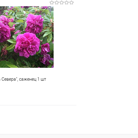
В корзину
Подпис
 клик
К сравнению
Купить в 1 клик
е
Под заказ
В избранное
 Севера", саженец 1 шт
Подписаться
 клик
К сравнению