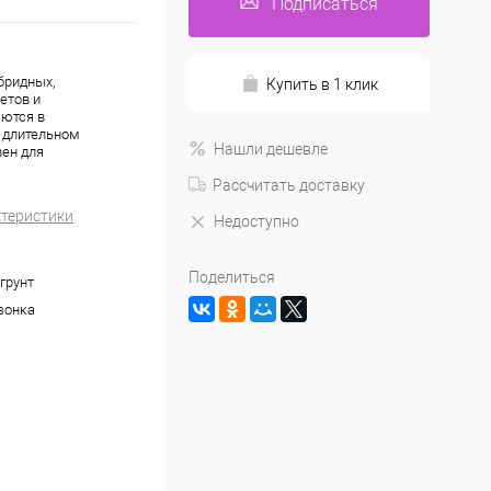
Подписаться
бридных,
Купить в 1 клик
етов и
аются в
, длительном
Нашли дешевле
вен для
Рассчитать доставку
ктеристики
Недоступно
Поделиться
грунт
зонка