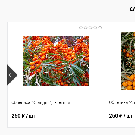
В избранное
Недоступно
В избранно
С
Облепиха "Клавдия", 1-летняя
Облепиха "Ал
250 ₽
250 ₽
/ шт
/ шт