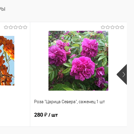
РЫ
Роза "Царица Севера", саженец 1 шт
О
280 ₽
2
/ шт