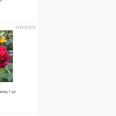
шт
аться
Сравнение
Недоступно
енец 1 шт