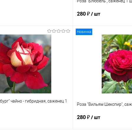
Роза "Блюбель", саженец 1 
280 ₽
/ шт
Новинка
Подписаться
Подпис
 клик
Сравнение
Купить в 1 клик
е
Недоступно
В избранное
бург" чайно - гибридная, саженец 1
Роза "Вильям Шекспир", саж
280 ₽
/ шт