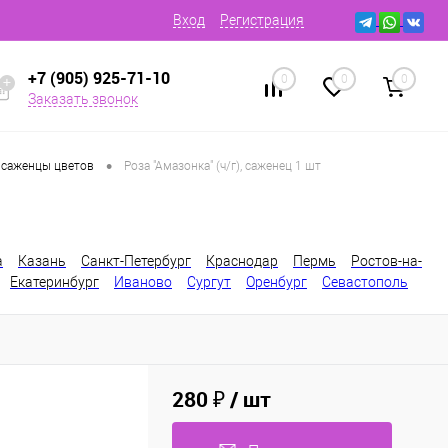
Вход
Регистрация
+7 (905) 925-71-10
0
0
0
Заказать звонок
•
 саженцы цветов
Роза "Амазонка" (ч/г), саженец 1 шт
а
Казань
Санкт-Петербург
Краснодар
Пермь
Ростов-на-
Екатеринбург
Иваново
Сургут
Оренбург
Севастополь
280 ₽
/ шт