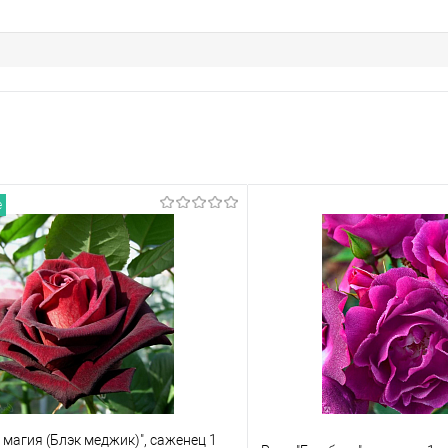
е
 магия (Блэк меджик)", саженец 1