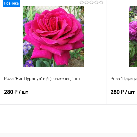
Новинка
В корзину
Купить в 1 клик
К сравнению
Купить в 1
В избранное
Под заказ
В избранно
Роза "Биг Пурлпул" (ч/г), саженец 1 шт
Роза "Царица
280 ₽
280 ₽
/ шт
/ шт
Подписаться
Купить в 1 клик
К сравнению
Купить в 1