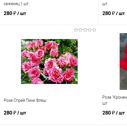
саженец 1 шт
шт
280 ₽
280 ₽
/ шт
/ шт
В корзину
Купить в 1 клик
Сравнение
Купить в 1
В избранное
Под заказ
В избранно
Роза "Кронен
Роза Спрей Пинк Флеш
шт
280 ₽
280 ₽
/ шт
/ шт