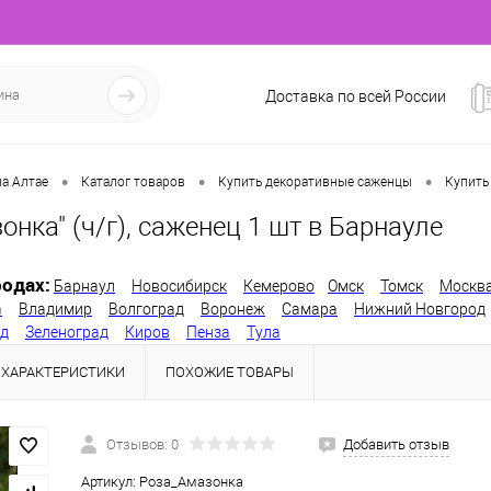
Доставка по всей России
•
•
•
а Алтае
Каталог товаров
Купить декоративные саженцы
Купить
онка" (ч/г), саженец 1 шт в Барнауле
одах:
Барнаул
Новосибирск
Кемерово
Омск
Томск
Москв
а
Владимир
Волгоград
Воронеж
Самара
Нижний Новгород
од
Зеленоград
Киров
Пенза
Тула
ХАРАКТЕРИСТИКИ
ПОХОЖИЕ ТОВАРЫ
Отзывов: 0
Добавить отзыв
Артикул:
Роза_Амазонка