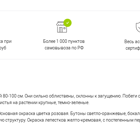
ка при
Более 1 000 пунктов
Весь а
руб
самовывоза по РФ
серти
80-100 см. Они сильно облиствены, склонны к загущению. Побеги с
Листья на растении крупные, темно-зеленые.
Основная окраска цветка розовая. Бутоны светло-оранжевые, бока
ую структуру. Окраска лепестков желто-кремовая, с постепенным п