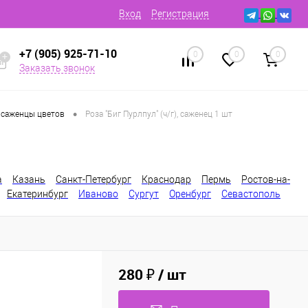
Вход
Регистрация
+7 (905) 925-71-10
0
0
0
Заказать звонок
•
 саженцы цветов
Роза "Биг Пурлпул" (ч/г), саженец 1 шт
а
Казань
Санкт-Петербург
Краснодар
Пермь
Ростов-на-
Екатеринбург
Иваново
Сургут
Оренбург
Севастополь
280 ₽
/ шт