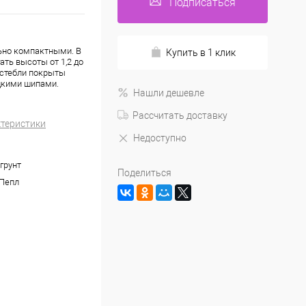
Подписаться
ьно компактными. В
Купить в 1 клик
ть высоты от 1,2 до
е стебли покрыты
дкими шипами.
Нашли дешевле
Рассчитать доставку
ктеристики
Недоступно
грунт
Поделиться
Пепл