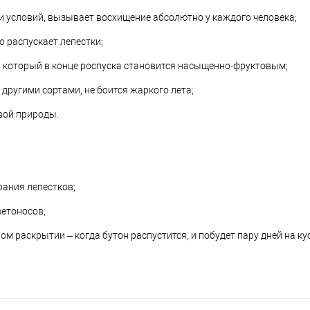
 и условий, вызывает восхищение абсолютно у каждого человека;
 распускает лепестки;
, который в конце роспуска становится насыщенно-фруктовым;
 другими сортами, не боится жаркого лета;
вой природы.
рания лепестков;
ветоносов;
м раскрытии – когда бутон распустится, и побудет пару дней на кус