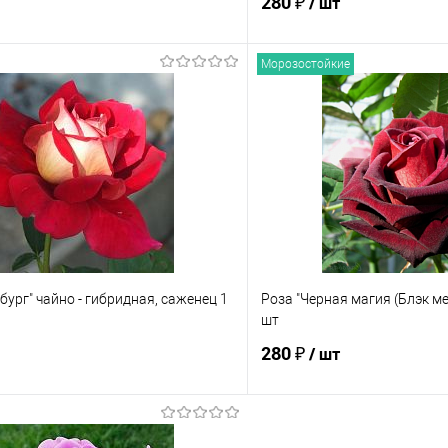
280 ₽
/ шт
Морозостойкие
Подписаться
В корз
 клик
Сравнение
Купить в 1 клик
е
Недоступно
В избранное
бург" чайно - гибридная, саженец 1
Роза "Черная магия (Блэк ме
шт
280 ₽
/ шт
В корзину
Подпис