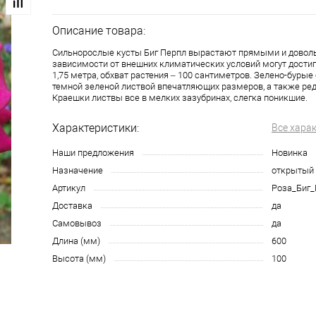
Описание товара:
Сильнорослые кусты Биг Перпл вырастают прямыми и довол
зависимости от внешних климатических условий могут достига
1,75 метра, обхват растения – 100 сантиметров. Зелено-буры
темной зеленой листвой впечатляющих размеров, а также ре
Краешки листвы все в мелких зазубринах, слегка поникшие.
Характеристики:
Все хара
Наши предложения
Новинка
Назначение
открытый 
Артикул
Роза_Биг_
Доставка
да
Самовывоз
да
Длина (мм)
600
Высота (мм)
100