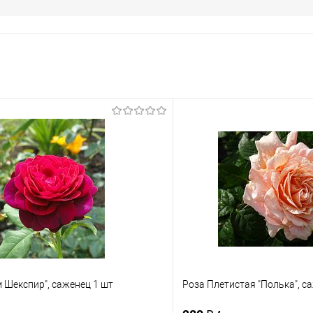
 Шекспир", саженец 1 шт
Роза Плетистая "Полька", с