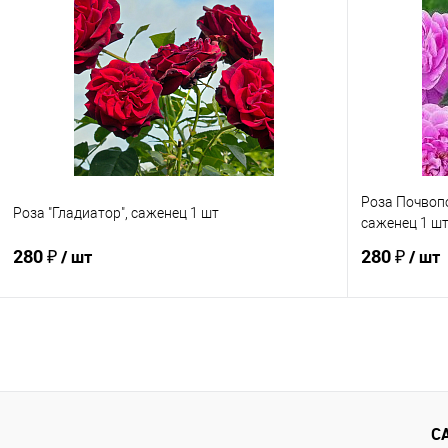
Купить в 1 клик
Сравнение
Купить в 1
В избранное
Недоступно
В избранно
Роза Почвоп
Роза "Гладиатор", саженец 1 шт
саженец 1 ш
280 ₽
280 ₽
/ шт
/ шт
Подписаться
Купить в 1 клик
Сравнение
Купить в 1
В избранное
Недоступно
В избранно
С