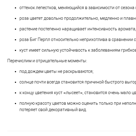
оттенок лепестков, меняющийся в зависимости от сезона
роза цветет довольно продолжительно, медленно и плавно
растение постепенно наращивает интенсивность аромата
роза Биг Перпл относительно неприхотлива в сравнении с
куст имеет сильную устойчивость к заболеваниям грибко
Перечислим и отрицательные моменты:
под дождем цветы не раскрываются;
солнце почти всегда становится причиной быстрого выго
к концу цветения куст «лысеет», становится очень мало ц
полную красоту цветов можно оценить только при неполно
потеряет свой декоративный вид.