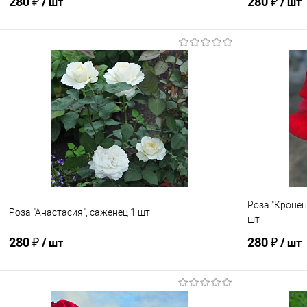
280 ₽
280 ₽
/ шт
/ шт
В корзину
Купить в 1 клик
Сравнение
Купить в 1
В избранное
Под заказ
В избранно
Роза "Кронен
Роза "Анастасия", саженец 1 шт
шт
280 ₽
280 ₽
/ шт
/ шт
Подписаться