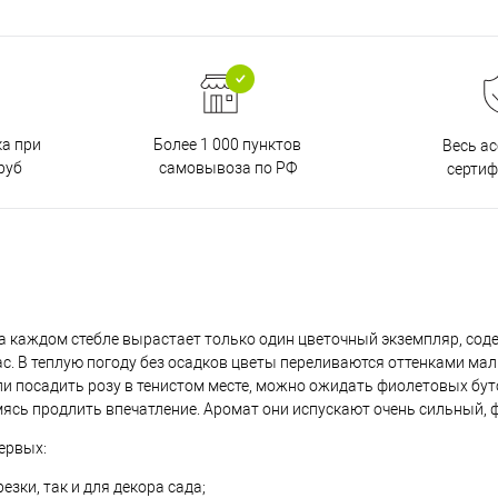
ка при
Более 1 000 пунктов
Весь а
руб
самовывоза по РФ
серти
а каждом стебле вырастает только один цветочный экземпляр, сод
с. В теплую погоду без осадков цветы переливаются оттенками ма
ли посадить розу в тенистом месте, можно ожидать фиолетовых бут
мясь продлить впечатление. Аромат они испускают очень сильный, 
первых:
зки, так и для декора сада;