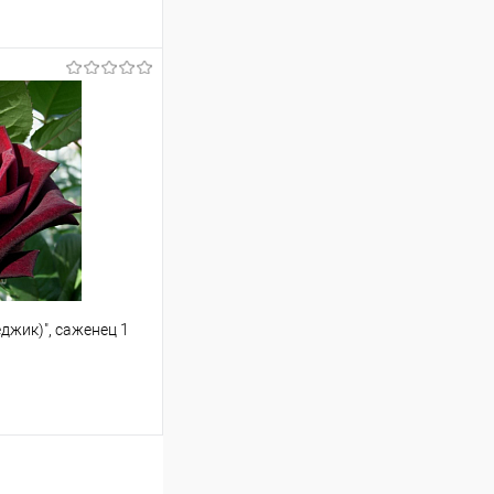
ину
Сравнение
Под заказ
джик)", саженец 1
аться