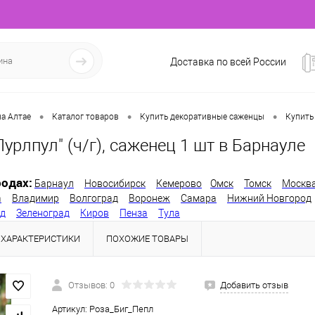
Доставка по всей России
•
•
•
а Алтае
Каталог товаров
Купить декоративные саженцы
Купить
Пурлпул" (ч/г), саженец 1 шт в Барнауле
одах:
Барнаул
Новосибирск
Кемерово
Омск
Томск
Москв
а
Владимир
Волгоград
Воронеж
Самара
Нижний Новгород
од
Зеленоград
Киров
Пенза
Тула
ХАРАКТЕРИСТИКИ
ПОХОЖИЕ ТОВАРЫ
Отзывов: 0
Добавить отзыв
Артикул:
Роза_Биг_Пепл