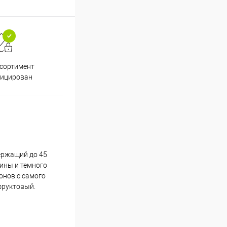
Подарки при заказе от 3000
Пр
ссортимент
рублей
фицирован
ержащий до 45
лины и темного
онов с самого
фруктовый.