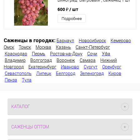
Виноград "Багровый", саженец 1 шт
600 ₽
/ шт
Подробнее
Саженцы в городах:
Барнаул
Новосибирск
Кемерово
Омск
Томск
Москва
Казань
Санкт-Петербург
Краснодар
Пермь
Ростов-на-Дону
Сочи
Уфа
Владимир
Волгоград
Воронеж
Самара
Нижний
Новгород
Екатеринбург
Иваново
Сургут
Оренбург
Севастополь
Липецк
Белгород
Зеленоград
Киров
Пенза
Тула
КАТАЛОГ
САЖЕНЦЫ ОПТОМ