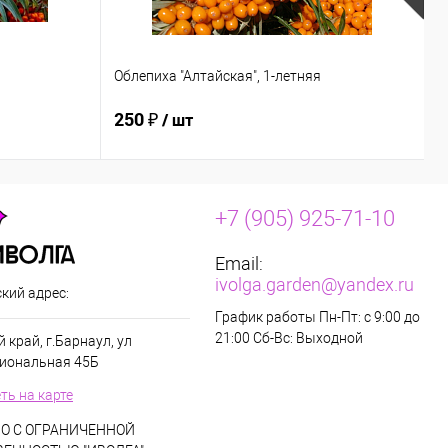
Облепиха "Алтайская", 1-летняя
О
250 ₽
2
/ шт
+7 (905) 925-71-10
Email:
ivolga.garden@yandex.ru
кий адрес:
График работы Пн-Пт: с 9:00 до
21:00 Сб-Вс: Выходной
 край, г.Барнаул, ул
иональная 45Б
ть на карте
О С ОГРАНИЧЕННОЙ