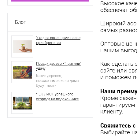
Высокое каче
обеспечат о
Блог
Широкий асс
самых разно
Уход за саженцами после
Оптовые цен
приобретения
нашим выгод
Как сделать 
Посади дерево - "притяни"
удачу!
сайте или св
Какие деревья,
и поможем п
посаженные около дома
будут нести
Наши преим
положительную
ЧЕК-ЛИСТ успешного
энергетику, а какие станут
Кроме саженц
огорода на подоконнике
притягивать негативные
гарантируем 
события?
клиенту.
Свяжитесь с
Выбирайте на