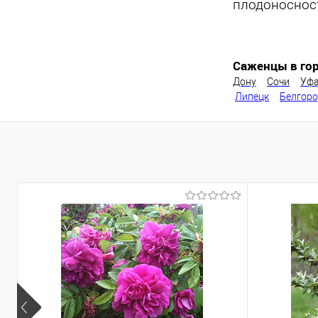
плодоносност
Саженцы в гор
Дону
Сочи
Уф
Липецк
Белгор