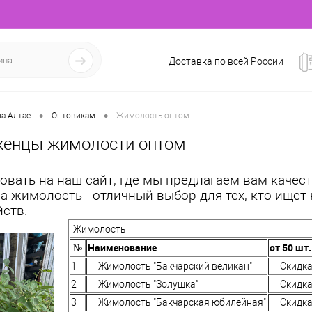
Доставка по всей России
•
•
а Алтае
Оптовикам
Жимолость оптом
женцы жимолости оптом
овать на наш сайт, где мы предлагаем вам каче
а жимолость - отличный выбор для тех, кто ищет
йств.
Жимолость
№
Наименование
от 50 шт.
1
Жимолость "Бакчарский великан"
Скидка
2
Жимолость "Золушка"
Скидка
3
Жимолость "Бакчарская юбилейная"
Скидка