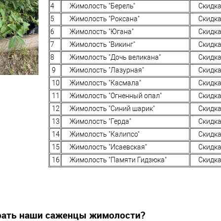
4
Жимолость "Берель"
Скидка
5
Жимолость "Роксана"
Скидка
6
Жимолость "Югана"
Скидка
7
Жимолость "Викинг"
Скидка
8
Жимолость "Дочь великана"
Скидка
9
Жимолость "Лазурная"
Скидка
10
Жимолость "Касмала"
Скидка
11
Жимолость "Огненный опал"
Скидка
12
Жимолость "Синий шарик"
Скидка
13
Жимолость "Герда"
Скидка
14
Жимолость "Калипсо"
Скидка
15
Жимолость "Исаевская"
Скидка
16
Жимолость "Памяти Гидзюка"
Скидка
ать наши саженцы жимолости?