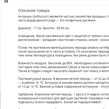
Описание товара:
Антуриум (Anthurium) является частью семейства Ароидных,
часть видов данного рода ― это эпифитные растения.
Диаметр - 17 см. Высота - 55-65 см
Освещение. Яркий, рассеянный свет с защитой от прямых луч
расположение – западная и восточная стороны, зимой - южно
Полив. На протяжении вегетационного периода (апрель-октябр
после просыхания на ½ часть в глубину. По окончанию период
Чем ниже температура в помещении, тем реже должен быть п
Влажность воздуха. Высокая, до 80%. Необходимо системат
листовые пластины увлажненной губкой, а также опрыскивать
Также в поддон следует насыпать керамзит или гальку и влит
Температурный режим. В весенне-летний период ― от 22 до 2
― в районе 16 ℃. Антуриум в зимнее время должен находить
от 12 до 14 ℃. Важное условие содержания антуриума – отсут
Удобрение. В весенне-летний период - 1 раз в 2-3 недели, испо
минеральный комплекс для цветущих растений. Корневую и 
подкормку можно чередовать. Зимой не подкармливают.