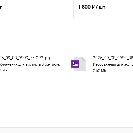
1 800 ₽
т
/ шт
В корзину
В корз
 клик
Сравнение
Купить в 1 клик
е
В наличии
В избранное
25_09_08_9999_75.CR2.jpg
2025_09_08_9999_88
бражения для экспорта ВКонтакте,
Изображения для экспо
16 МБ
2.52 МБ