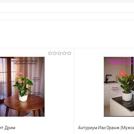
ит Дрим
Антуриум Изи Оранж (Мужск