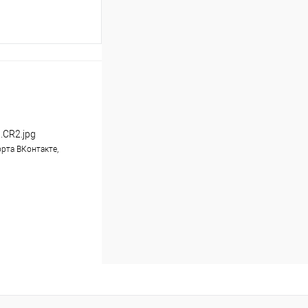
ину
Сравнение
В наличии
.CR2.jpg
рта ВКонтакте,