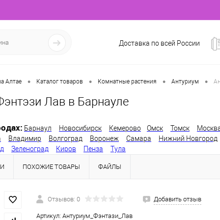
Доставка по всей России
•
•
•
•
а Алтае
Каталог товаров
Комнатные растения
Антуриум
Ан
Фэнтэзи Лав в Барнауле
одах:
Барнаул
Новосибирск
Кемерово
Омск
Томск
Москв
а
Владимир
Волгоград
Воронеж
Самара
Нижний Новгород
од
Зеленоград
Киров
Пенза
Тула
КИ
ПОХОЖИЕ ТОВАРЫ
ФАЙЛЫ
Отзывов: 0
Добавить отзыв
Артикул:
Антуриум_Фэнтази_Лав