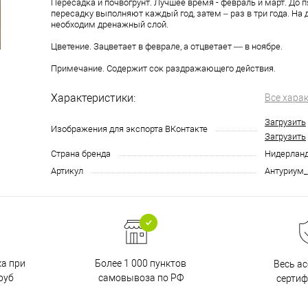
Пересадка и почвогрунт. Лучшее время - февраль и март. До 
пересадку выполняют каждый год, затем – раз в три года. На 
необходим дренажный слой.
Цветение. Зацветает в феврале, а отцветает ― в ноябре.
Примечание. Содержит сок раздражающего действия.
Характеристики:
Все хара
Загрузить
Изображения для экспорта ВКонтакте
Загрузить
Страна бренда
Нидерлан
Артикул
Антуриум
ка при
Более 1 000 пунктов
Весь а
руб
самовывоза по РФ
серти