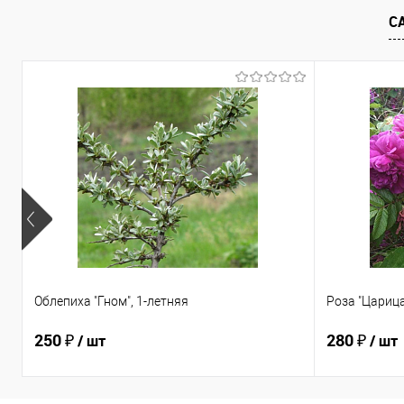
С
Облепиха "Гном", 1-летняя
Роза "Царица
250 ₽
280 ₽
/ шт
/ шт