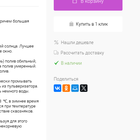
В корзину
 причем большая
Купить в 1 клик
Нашли дешевле
ей солнца. Лучшее
е окно.
Рассчитать доставку
ь) полив обильный,
В наличии
а полив умеренный.
олив.
Поделиться
ически промывать
 из пульверизатора.
ь немного воды.
8 ℃, в зимнее время
ся при температуре
ствие сквозняков.
льзуя для этого
внекорневую