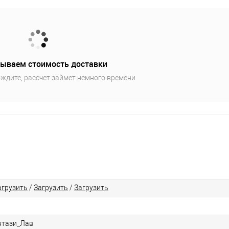
ываем стоимость доставки
ждите, рассчет займет немного времени
агрузить
/
Загрузить
/
Загрузить
нтази_Лав