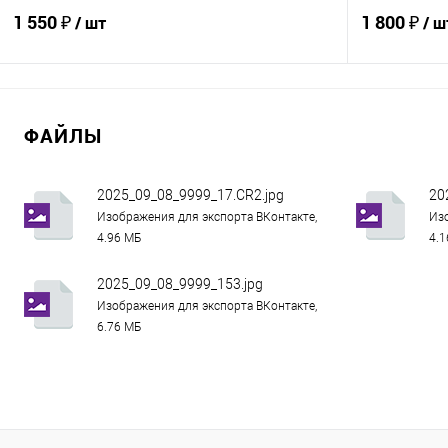
1 550 ₽
1 800 ₽
/ шт
/ ш
В корзину
ФАЙЛЫ
Купить в 1 клик
Сравнение
Купить в 1
В избранное
В наличии
В избранно
2025_09_08_9999_17.CR2.jpg
20
Изображения для экспорта ВКонтакте,
Изо
4.96 МБ
4.
2025_09_08_9999_153.jpg
Изображения для экспорта ВКонтакте,
6.76 МБ