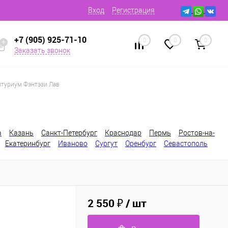
Вход
Регистрация
+7 (905) 925-71-10
0
0
0
Заказать звонок
туриум Фэнтэзи Лав
а
Казань
Санкт-Петербург
Краснодар
Пермь
Ростов-на-
Екатеринбург
Иваново
Сургут
Оренбург
Севастополь
2 550 ₽
/ шт