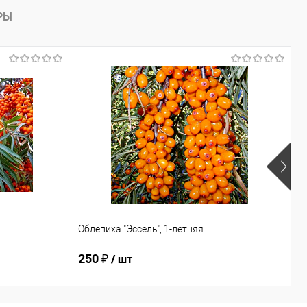
РЫ
Облепиха "Эссель", 1-летняя
О
250 ₽
2
/ шт