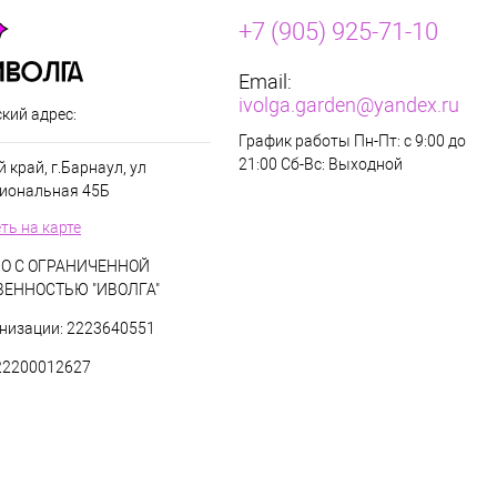
+7 (905) 925-71-10
Email:
ivolga.garden@yandex.ru
кий адрес:
График работы Пн-Пт: с 9:00 до
21:00 Сб-Вс: Выходной
 край, г.Барнаул, ул
иональная 45Б
ть на карте
О С ОГРАНИЧЕННОЙ
ВЕННОСТЬЮ "ИВОЛГА"
низации: 2223640551
22200012627