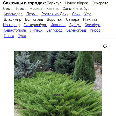
Саженцы в городах:
Барнаул
Новосибирск
Кемерово
Омск
Томск
Москва
Казань
Санкт-Петербург
Краснодар
Пермь
Ростов-на-Дону
Сочи
Уфа
Владимир
Волгоград
Воронеж
Самара
Нижний
Новгород
Екатеринбург
Иваново
Сургут
Оренбург
Севастополь
Липецк
Белгород
Зеленоград
Киров
Пенза
Тула