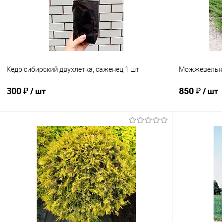
В избранное
Недоступно
В избранно
Кедр сибирский двухлетка, саженец 1 шт
Можжевельни
300 ₽
850 ₽
/ шт
/ шт
В корзину
Купить в 1 клик
Сравнение
Купить в 1
В избранное
В наличии
В избранно