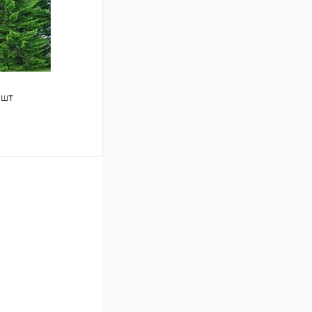
Недоступно
 шт
аться
Сравнение
Недоступно