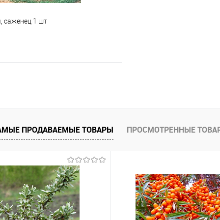
, саженец 1 шт
Подписаться
 клик
Сравнение
е
Недоступно
АМЫЕ ПРОДАВАЕМЫЕ ТОВАРЫ
ПРОСМОТРЕННЫЕ ТОВА