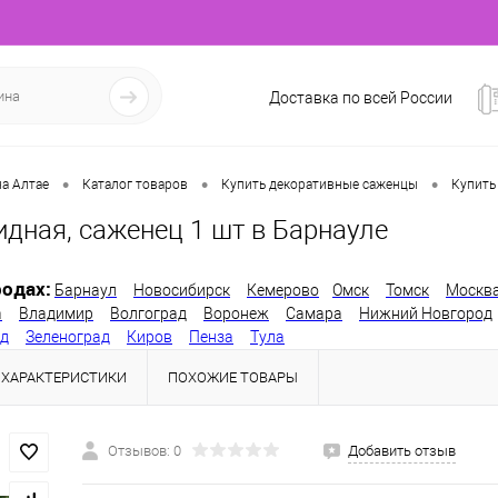
Доставка по всей России
•
•
•
а Алтае
Каталог товаров
Купить декоративные саженцы
Купить
идная, саженец 1 шт в Барнауле
одах:
Барнаул
Новосибирск
Кемерово
Омск
Томск
Москв
а
Владимир
Волгоград
Воронеж
Самара
Нижний Новгород
од
Зеленоград
Киров
Пенза
Тула
ХАРАКТЕРИСТИКИ
ПОХОЖИЕ ТОВАРЫ
Отзывов: 0
Добавить отзыв