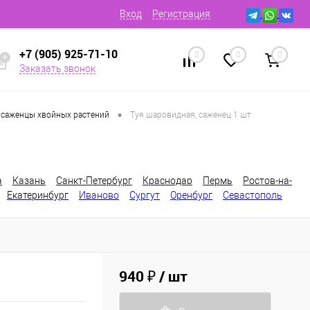
Вход
Регистрация
+7 (905) 925-71-10
0
0
0
Заказать звонок
•
 саженцы хвойных растений
Туя шаровидная, саженец 1 шт
а
Казань
Санкт-Петербург
Краснодар
Пермь
Ростов-на-
Екатеринбург
Иваново
Сургут
Оренбург
Севастополь
940 ₽
/ шт