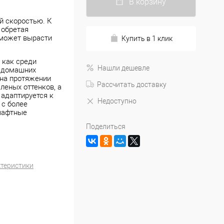
В корзину
й скоростью. К
 обретая
 может вырасти
Купить в 1 клик
 как среди
Нашли дешевле
у домашних
 на протяжении
Рассчитать доставку
еленых оттенков, а
 адаптируется к
Недоступно
 с более
шафтные
Поделиться
ктеристики