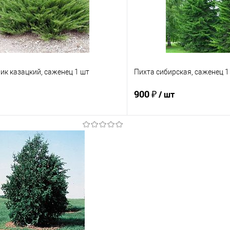
е
Недоступно
В избранное
к казацкий, саженец 1 шт
Пихта сибирская, саженец 1
900 ₽
/ шт
Подписаться
Подпис
 клик
Сравнение
Купить в 1 клик
е
Недоступно
В избранное