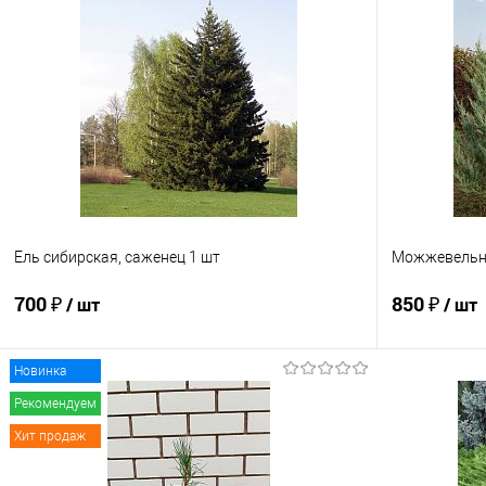
Ель сибирская, саженец 1 шт
Можжевельни
700 ₽
850 ₽
/ шт
/ шт
Новинка
Подписаться
Рекомендуем
Хит продаж
Купить в 1 клик
Сравнение
Купить в 1