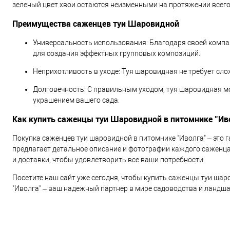
зеленый цвет хвои остаются неизменными на протяжении всего
Преимущества саженцев туи Шаровидной
Универсальность использования: Благодаря своей компак
для создания эффектных групповых композиций.
Неприхотливость в уходе: Туя шаровидная не требует сл
Долговечность: С правильным уходом, туя шаровидная м
украшением вашего сада.
Как купить саженцы туи Шаровидной в питомнике "Ив
Покупка саженцев туи шаровидной в питомнике "Иволга" – это 
предлагает детальное описание и фотографии каждого саженц
и доставки, чтобы удовлетворить все ваши потребности.
Посетите наш сайт уже сегодня, чтобы купить саженцы туи шар
"Иволга" – ваш надежный партнер в мире садоводства и ландш