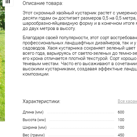
Описание товара:
Этот скромный хвойный кустарник растет с умеренно
десяти годам он достигает размеров 0,5 на 0,5 метра,
шарообразно-яйцевидную форму и в конечном итоге
до двух метров в высоту.
Благодаря своей популярности, этот сорт востребован
профессиональных ландшафтных дизайнеров, так и 
садоводов. Хвоя кустарника сохраняет зеленый цвет
всего года, варьируясь от светло-зеленых до темно-з
его крона отличается плотной текстурой. Сорт хорошо
теневым местам. Часто его высаживают в сочетании
высокими кустарниками, создавая эффектные ланд
композиции.
Характеристики:
Все хара
Длина (мм)
600
Высота (мм)
100
Ширина (мм)
100
Вес (грамм)
450