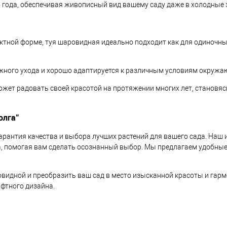
 года, обеспечивая живописный вид вашему саду даже в холодные
тной форме, туя шаровидная идеально подходит как для одиночных
ожного ухода и хорошо адаптируется к различным условиям окружа
ожет радовать своей красотой на протяжении многих лет, становя
олга"
гарантия качества и выбора лучших растений для вашего сада. Наш 
а, помогая вам сделать осознанный выбор. Мы предлагаем удобны
овидной и преобразить ваш сад в место изысканной красоты и гар
афтного дизайна.