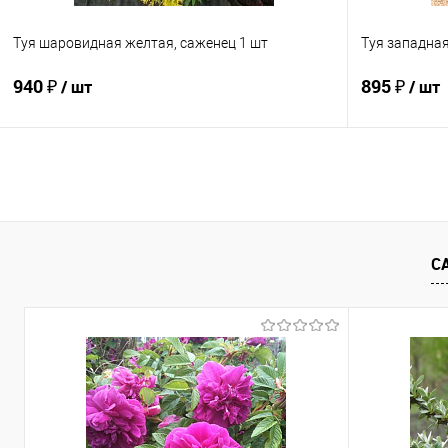
Туя шаровидная желтая, саженец 1 шт
Туя западная
940 ₽
895 ₽
/ шт
/ шт
Подписаться
Купить в 1 клик
Сравнение
Купить в 1
В избранное
Недоступно
В избранно
С