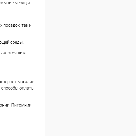
 зимние месяцы.
 посадок, так и
ющей среды.
сь настоящим
интернет-магазин
е способы оплаты
монии. Питомник