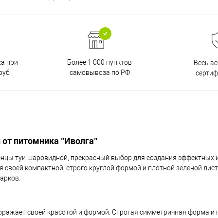
ка при
Более 1 000 пунктов
Весь а
руб
самовывоза по РФ
серти
 от питомника "Иволга"
енцы туи шаровидной, прекрасный выбор для создания эффектных 
 своей компактной, строго круглой формой и плотной зеленой лист
арков.
 поражает своей красотой и формой. Строгая симметричная форма 